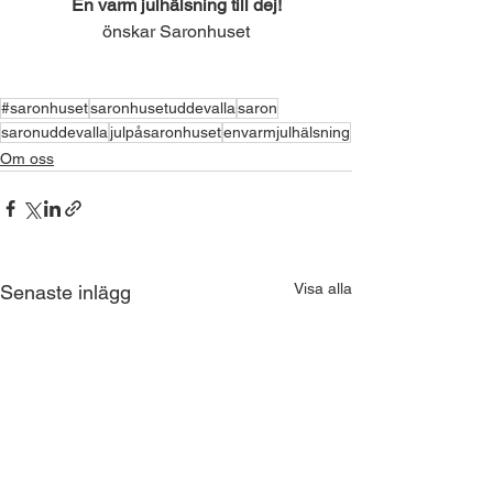
En varm julhälsning till dej!
önskar Saronhuset
#saronhuset
saronhusetuddevalla
saron
saronuddevalla
julpåsaronhuset
envarmjulhälsning
Om oss
Visa alla
Senaste inlägg