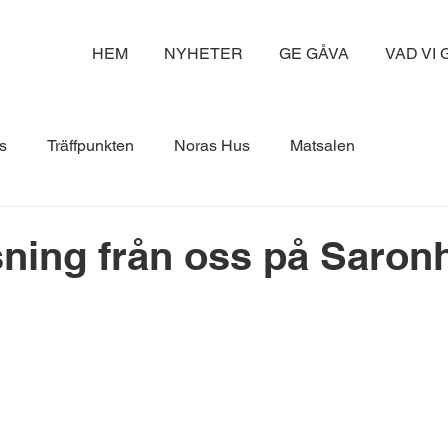
HEM
NYHETER
GE GÅVA
VAD VI
s
Träffpunkten
Noras Hus
Matsalen
ning från oss på Saron