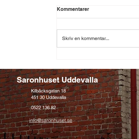
Kommentarer
Skriv en kommentar...
Saronhuset håller öppet i
sommar
Saronhuset Uddevalla
Kilbäcksgatan 18
451 30 Uddevalla
0522 136 82
info@saronhuset.se