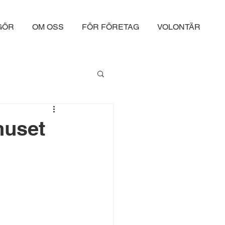
 GÖR
OM OSS
FÖR FÖRETAG
VOLONTÄR
huset