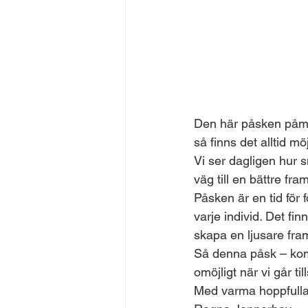
Den här påsken påminn
så finns det alltid möj
Vi ser dagligen hur sm
väg till en bättre fram
Påsken är en tid för 
varje individ. Det fi
skapa en ljusare fram
Så denna påsk – kom i
omöjligt när vi går t
Med varma hoppfulla