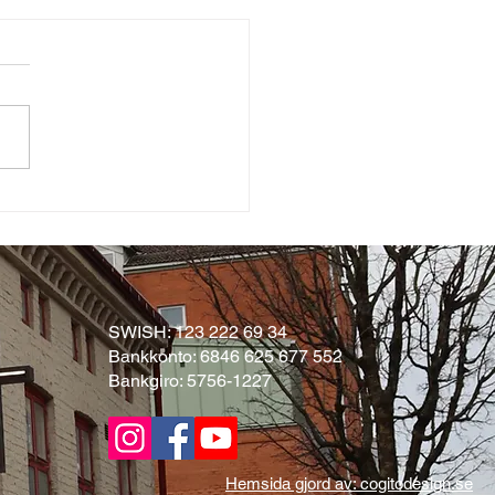
tudenten!
SWISH: 123 222 69 34
Bankkonto: 6846 625 677 552
Bankgiro: 5756-1227
Hemsida gjord av: cogitodesign.se