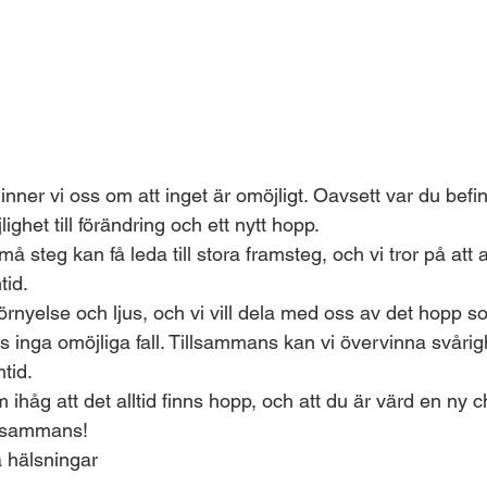
er vi oss om att inget är omöjligt. Oavsett var du befinne
lighet till förändring och ett nytt hopp.
å steg kan få leda till stora framsteg, och vi tror på att a
tid.
förnyelse och ljus, och vi vill dela med oss av det hopp som
nns inga omöjliga fall. Tillsammans kan vi övervinna svåri
tid.
håg att det alltid finns hopp, och att du är värd en ny c
illsammans!
 hälsningar