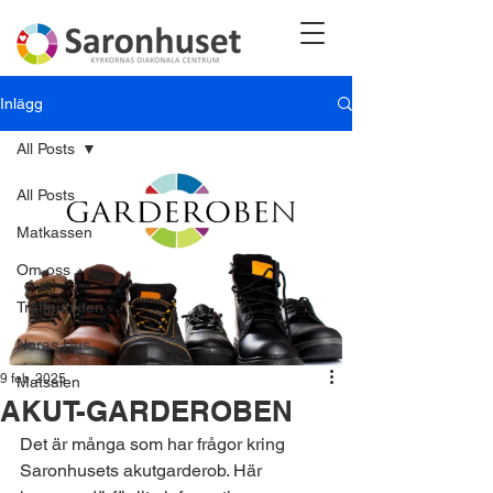
Inlägg
All Posts
All Posts
Matkassen
Om oss
Träffpunkten
Noras Hus
9 feb. 2025
Matsalen
AKUT-GARDEROBEN
Det är många som har frågor kring 
Saronhusets akutgarderob. Här 