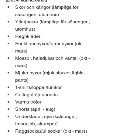
Skor och kängor (lämpliga för 
säsongen, utomhus)
Ytterjackor (lämpliga för säsongen, 
utomhus)
Regnkläder
Funktionsbyxor/termobyxor (okt - 
mars)
Mössor, halsdukar och vantar (okt - 
mars)
Mjuka byxor (mjukisbyxor, tights, 
pants)
T-shirts/toppar/tunikor
Collegetröjor/hoods
Varma tröjor
Shorts (april - aug)
Underkläder, nya (kalsonger, 
trosor, bh, strumpor)
Raggsockar/ullsockar (okt - mars)