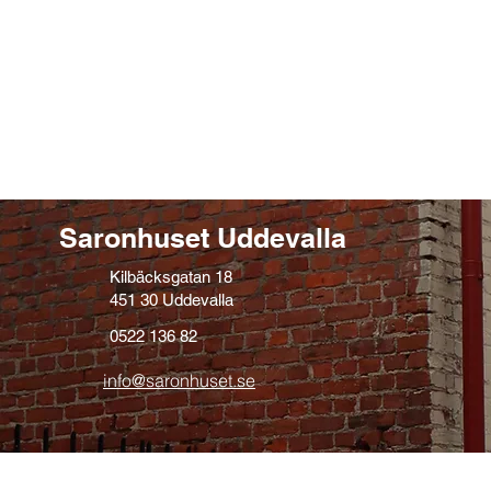
Saronhuset Uddevalla
Kilbäcksgatan 18
451 30 Uddevalla
0522 136 82
info@saronhuset.se