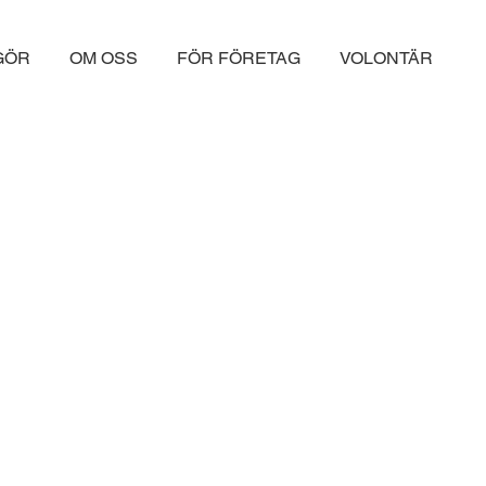
 GÖR
OM OSS
FÖR FÖRETAG
VOLONTÄR