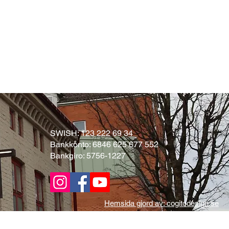
SWISH: 123 222 69 34
Bankkonto: 6846 625 677 552
Bankgiro: 5756-1227
Hemsida gjord av: cogitodesign.se