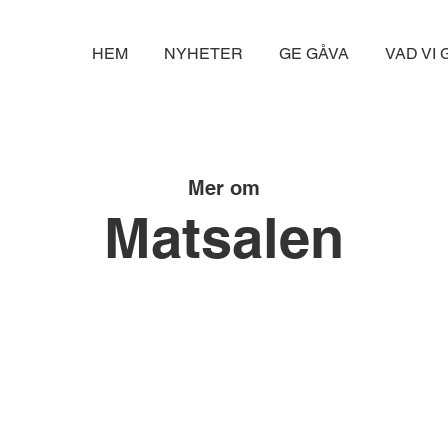
HEM
NYHETER
GE GÅVA
VAD VI
Mer om
Matsalen