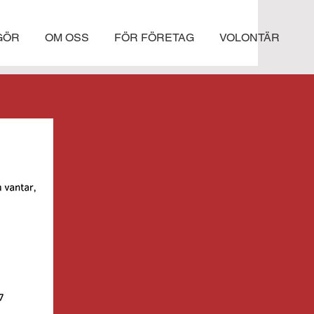
 GÖR
OM OSS
FÖR FÖRETAG
VOLONTÄR