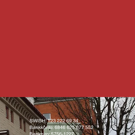
SWISH: 123 222 69 34
Bankkonto: 6846 625 677 552
Bankgiro: 5756-1227